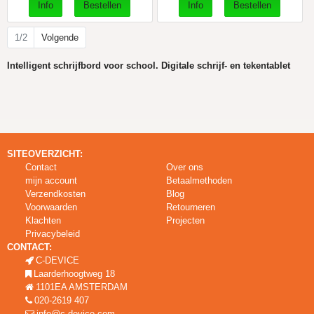
1/2
Volgende
Intelligent schrijfbord voor school. Digitale schrijf- en tekentablet
SITEOVERZICHT:
Contact
Over ons
mijn account
Betaalmethoden
Verzendkosten
Blog
Voorwaarden
Retourneren
Klachten
Projecten
Privacybeleid
CONTACT:
C-DEVICE
Laarderhoogtweg 18
1101EA AMSTERDAM
020-2619 407
info@c-device.com