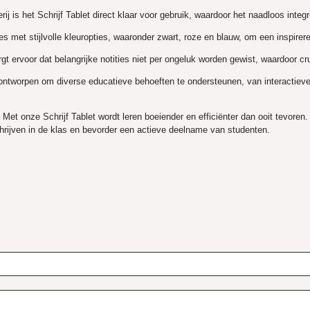
j is het Schrijf Tablet direct klaar voor gebruik, waardoor het naadloos integ
es met stijlvolle kleuropties, waaronder zwart, roze en blauw, om een inspire
 ervoor dat belangrijke notities niet per ongeluk worden gewist, waardoor cruc
s ontworpen om diverse educatieve behoeften te ondersteunen, van interactieve
:
Met onze Schrijf Tablet wordt leren boeiender en efficiënter dan ooit tevoren
chrijven in de klas en bevorder een actieve deelname van studenten.