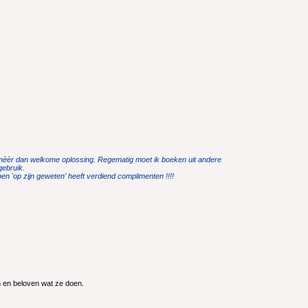
 mèèr dan welkome oplossing. Regematig moet ik boeken uit andere
gebruik.
n 'op zijn geweten' heeft verdiend complimenten !!!!
n en beloven wat ze doen.