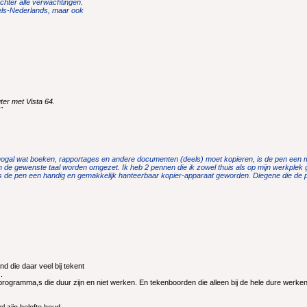
chter alle verwachtingen.
gels-Nederlands, maar ook
ter met Vista 64.
"
k nogal wat boeken, rapportages en andere documenten (deels) moet kopieren, is de pen een
 de gewenste taal worden omgezet. Ik heb 2 pennen die ik zowel thuis als op mijn werkplek 
s de pen een handig en gemakkelijk hanteerbaar kopier-apparaat geworden. Diegene die de pe
d die daar veel bij tekent
.
programma,s die duur zijn en niet werken. En tekenboorden die alleen bij de hele dure werke
zijn belofte houd.