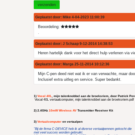
verzenden
Geplaatst door:
Mike
4-04-2023 11:00:39
Beoordeling:
.
Geplaatst door:
J Schaap
9-12-2014 14:38:53
Heren hartelijk dank voor het direct hulp verlenen via v
Geplaatst door:
Marga
25-11-2014 10:12:36
Mijn C-pen deed niet wat ik er van verwachte, maar door 
Inclusief extra uitleg en service. Super bedankt.
1)
Vocal 40L
, mijn talenknobbel aan de broeksriem, door Patrick Per
Vocal 40L vertaalcomputer, mijn talenknobbel aan de broeksriem.pdf
2)
2.4GHz
10mW Wireless AV
Transmitter Receiver Kit
3)
Vertaalcomputer
en vertaalpen
"Bij de firma C-DEVICE heb ik al diverse vertaalpennen gekocht die
met veel succes worden gebruikt.