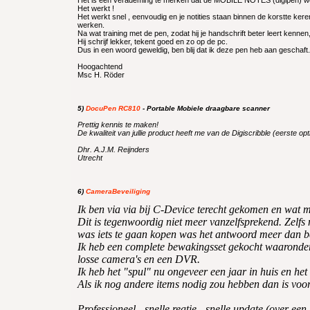
Het werkt !
Het werkt snel , eenvoudig en je notities staan binnen de korstte ker
werken.
Na wat training met de pen, zodat hij je handschrift beter leert kenn
Hij schrijf lekker, tekent goed en zo op de pc.
Dus in een woord geweldig, ben blij dat ik deze pen heb aan geschaft.
Hoogachtend
Msc H. Röder
5)
DocuPen RC810
- Portable Mobiele draagbare scanner
Prettig kennis te maken!
De kwaliteit van jullie product heeft me van de Digiscribble (eerste 
Dhr. A.J.M. Reijnders
Utrecht
6)
CameraBeveiliging
Ik ben via via bij C-Device terecht gekomen en wat m
Dit is tegenwoordig niet meer vanzelfsprekend. Zelfs
was iets te gaan kopen was het antwoord meer dan 
Ik heb een complete bewakingsset gekocht waaronde
losse camera's en een DVR.
Ik heb het "spul" nu ongeveer een jaar in huis en het
Als ik nog andere items nodig zou hebben dan is voo
Professioneel - snelle reatie - snelle update (over een 