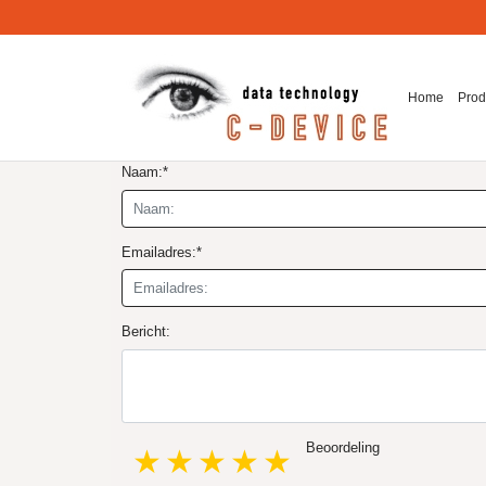
Home
Prod
Naam:*
Emailadres:*
Bericht:
Beoordeling
1 star
2 stars
3 stars
4 stars
5 stars