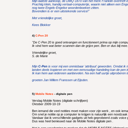
Mijn laatste aankoop, de DMQ-1870 van het merk Franklin overtreft e
Prachtig klein, handig vertaal-computertje, waarin niet alleen een En
nog twee Engels-Engelse woordenboeken zitten.
Bovendien is er een uitstekende service!"
Met vriendelijke groet,
Kees Blokker
4)
C-Pen 20
"De C-Pen 20 is goed ontvangen en functioneert prima op mijn compu
Ik vind hem wat beter scannen dan de grijze pen. Ben er dus blij mee.
Vriendelijke groet,
S. de Marie
Mijn
C-Pen
is voor mij een onmisbaar 'attribuut' geworden. Omdat i
landen deels kopieren en met een eenvoudige handeling kan de pen in
Ik kan hem aan iedereen aanbevelen. Na een half uurtje uitproberen i
groeten Jan Willem Franssen uit Eijsden.
5)
Mobile Notes
- digitale pen
Verslag Mobile Notes (digitale schrijfpen)
Oktober 2009-10-19
Ben iemand die veel notities moet maken voor zijn werk , en ook ieman
Om snel je notitie op je computer te krijgen is natuurlijk een noodzaak 
Vandaar dat ik verschillende gadgets uit heb geprobeerd zoals voice 
Dus was heel benieuwd naar de Mobile Notes digitale pen .
Het is een verademing te merken dat de MOBILE NOTES (digipen) wel 