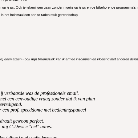
en op je pc. Ook je tekeningen gaan zonder moeite op je pc en de bijbehorende programma’s ma
en, is het helemaal een aan te raden stuk gereedschap.
optie) doen afzien - ook mijn bladmuziek kan ik ermee inscannen en vloeiend met anderen delen
ij verbaasde was de professionele email.
 met een eenvoudige vraag zonder dat ik van plan
bevredigend.
r een prof. speeddome met bedieningspaneel
 draait gewoon perfect.
r mij C-Device "het" adres.
bestelling) met snelle levering.