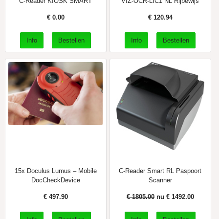
C-Reader KIOSK SMART
VIZ-OCR-LIC1 NL Rijbewijs
€
0.00
€
120.94
15x Doculus Lumus – Mobile
C-Reader Smart RL Paspoort
DocCheckDevice
Scanner
€
497.90
€ 1805.00
nu €
1492.00