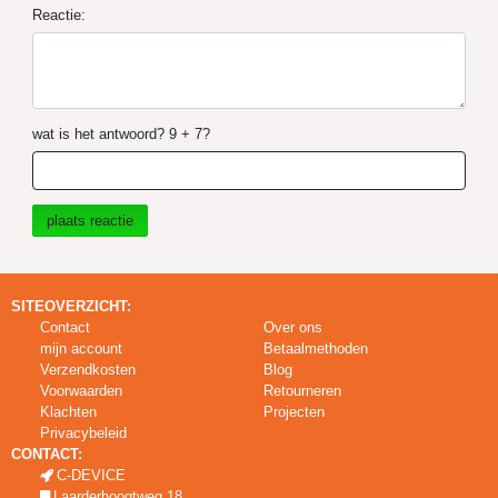
Reactie:
wat is het antwoord? 9 + 7?
SITEOVERZICHT:
Contact
Over ons
mijn account
Betaalmethoden
Verzendkosten
Blog
Voorwaarden
Retourneren
Klachten
Projecten
Privacybeleid
CONTACT:
C-DEVICE
Laarderhoogtweg 18