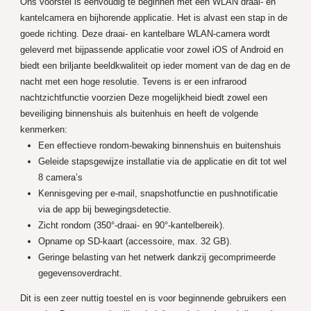
Ons voorstel is eenvoudig te beginnen met een WLAN draai- en
kantelcamera en bijhorende applicatie. Het is alvast een stap in de
goede richting. Deze draai- en kantelbare WLAN-camera wordt
geleverd met bijpassende applicatie voor zowel iOS of Android en
biedt een briljante beeldkwaliteit op ieder moment van de dag en de
nacht met een hoge resolutie. Tevens is er een infrarood
nachtzichtfunctie voorzien Deze mogelijkheid biedt zowel een
beveiliging binnenshuis als buitenhuis en heeft de volgende
kenmerken:
Een effectieve rondom-bewaking binnenshuis en buitenshuis
Geleide stapsgewijze installatie via de applicatie en dit tot wel
8 camera’s
Kennisgeving per e-mail, snapshotfunctie en pushnotificatie
via de app bij bewegingsdetectie.
Zicht rondom (350°-draai- en 90°-kantelbereik).
Opname op SD-kaart (accessoire, max. 32 GB).
Geringe belasting van het netwerk dankzij gecomprimeerde
gegevensoverdracht.
Dit is een zeer nuttig toestel en is voor beginnende gebruikers een